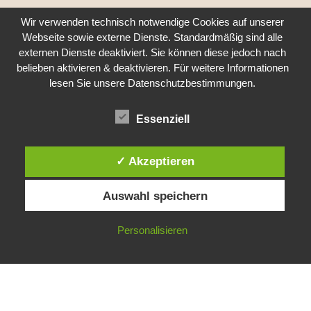
Wir verwenden technisch notwendige Cookies auf unserer
Webseite sowie externe Dienste. Standardmäßig sind alle
externen Dienste deaktiviert. Sie können diese jedoch nach
belieben aktivieren & deaktivieren. Für weitere Informationen
lesen Sie unsere Datenschutzbestimmungen.
Essenziell
✓ Akzeptieren
© 2017 Praxis für Naturheilkunde in Barsinghausen,
Claudia Teichgräber | Mitglied im Berufsverband
Auswahl speichern
Deutsche Naturheilkunde e.V. BDN |
IMPRESSUM
|
DATENSCHUTZ
Personalisieren