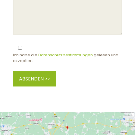
A
l
Ich habe die
Datenschutzbestimmungen
gelesen und
t
akzeptiert.
e
r
n
a
t
i
v
e
: