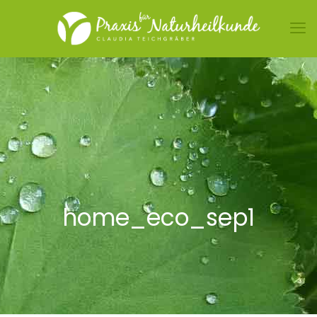
home_eco_sep1