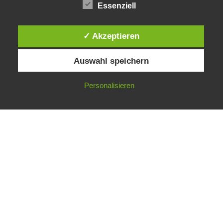
Essenziell
✓ Akzeptieren
© 2017 Praxis für Naturheilkunde in Barsinghausen,
Claudia Teichgräber | Mitglied im Berufsverband
Auswahl speichern
Deutsche Naturheilkunde e.V. BDN |
IMPRESSUM
|
DATENSCHUTZ
Personalisieren