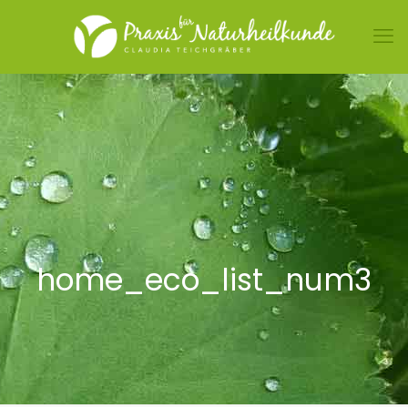
home_eco_list_num3