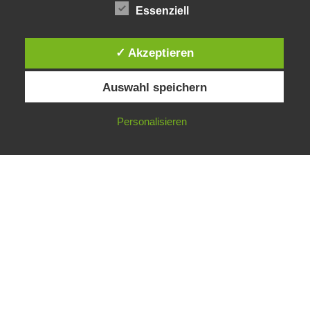
Essenziell
✓ Akzeptieren
© 2017 Praxis für Naturheilkunde in Barsinghausen,
Claudia Teichgräber | Mitglied im Berufsverband
Auswahl speichern
Deutsche Naturheilkunde e.V. BDN |
IMPRESSUM
|
DATENSCHUTZ
Personalisieren